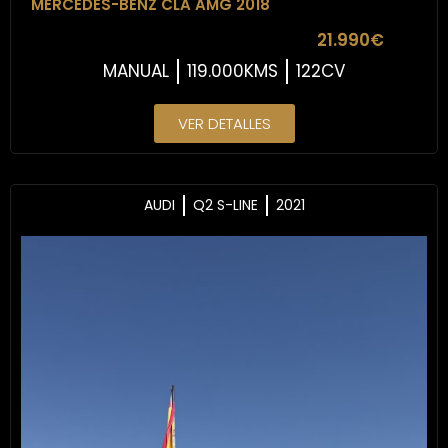
MERCEDES-BENZ CLA AMG 2018
21.990€
MANUAL
119.000KMS
122CV
VER DETALLES
AUDI
Q2 S-LINE
2021