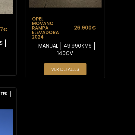
OPEL
MOVANO
26.900€
RAMPA
27€
ELEVADORA
2024
S
MANUAL
49.990KMS
140CV
VER DETALLES
TER