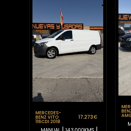
MER
BEN
MERCEDES-
AMG
17.273€
BENZ VITO
116CDI 2018
M
MANUAL
143.000KMS