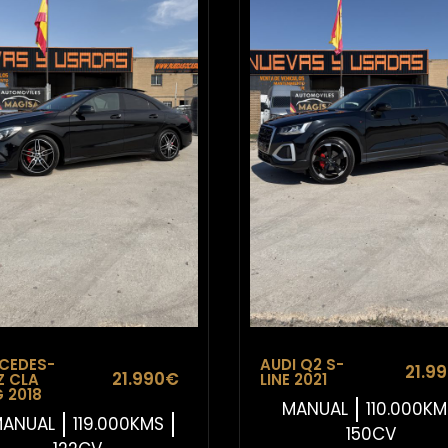
CEDES-
AUDI Q2 S-
21.9
21.990€
Z CLA
LINE 2021
 2018
MANUAL
110.000K
ANUAL
119.000KMS
150CV