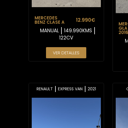
MERCEDES
12.990€
BENZ CLASE A
MER
GLA
MANUAL
149.990KMS
201
122CV
M
VER DETALLES
RENAULT
EXPRESS VAN
2021