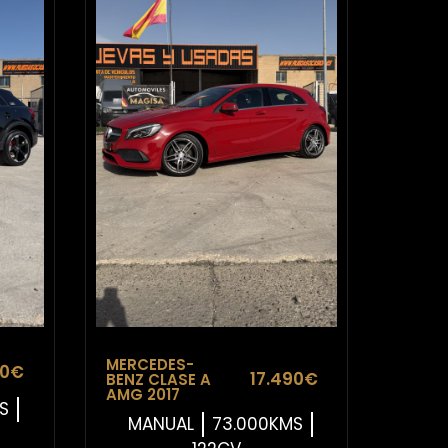
MERCEDES-
90€
17.490€
BENZ CLASE A
AMG 2017
MS
MANUAL
73.000KMS