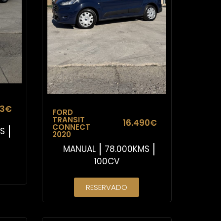
33€
FORD
TRANSIT
16.490€
CONNECT
MS
2020
MANUAL
78.000KMS
100CV
RESERVADO