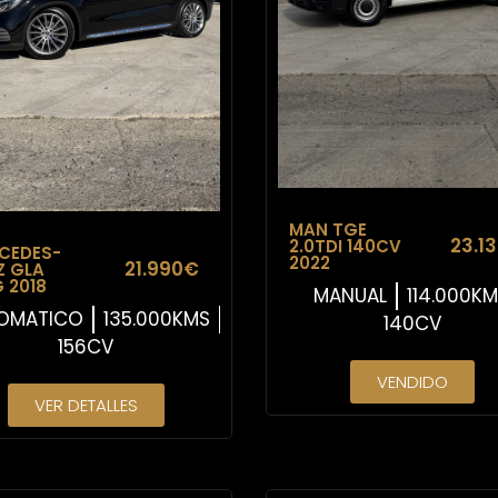
MAN TGE
23.1
2.0TDI 140CV
CEDES-
2022
21.990€
Z GLA
 2018
MANUAL
114.000K
OMATICO
135.000KMS
140CV
156CV
VENDIDO
VER DETALLES