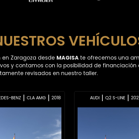
NUESTROS VEHÍCULO
ón en Zaragoza desde
MAGISA
te ofrecemos una amp
os y contamos con la posibilidad de financiación
amente revisados en nuestro taller.
EDES-BENZ
CLA AMG
2018
AUDI
Q2 S-LINE
202