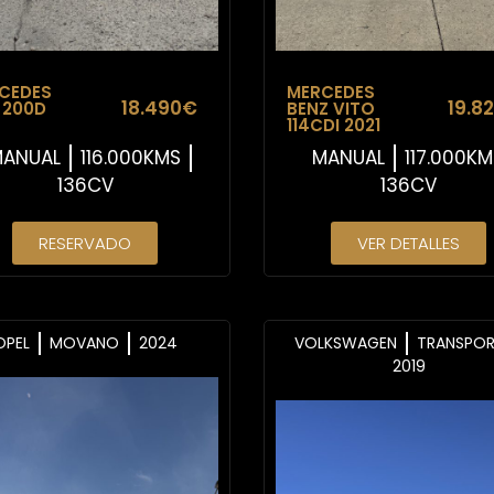
CEDES
MERCEDES
18.490€
19.8
 200D
BENZ VITO
6
114CDI 2021
ANUAL
116.000KMS
MANUAL
117.000KM
136CV
136CV
RESERVADO
VER DETALLES
OPEL
MOVANO
2024
VOLKSWAGEN
TRANSPOR
2019