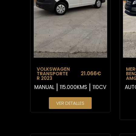
VOLKSWAGEN
MER
21.066€
TRANSPORTE
BEN
R 2023
AMG
MANUAL
115.000KMS
110CV
AUT
VER DETALLES