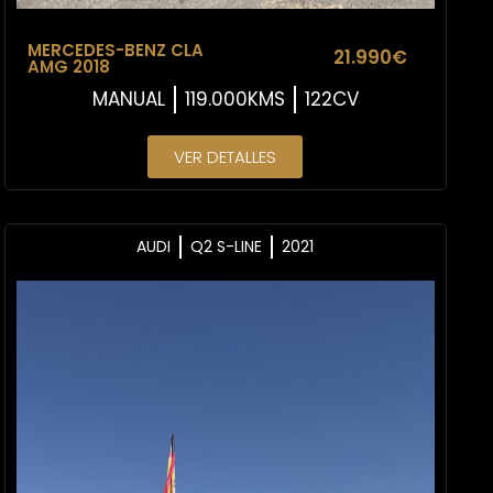
MERCEDES-BENZ CLA
21.990€
AMG 2018
MANUAL
119.000KMS
122CV
VER DETALLES
AUDI
Q2 S-LINE
2021