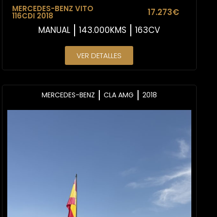
MERCEDES-BENZ VITO
17.273€
116CDI 2018
MANUAL
143.000KMS
163CV
VER DETALLES
MERCEDES-BENZ
CLA AMG
2018